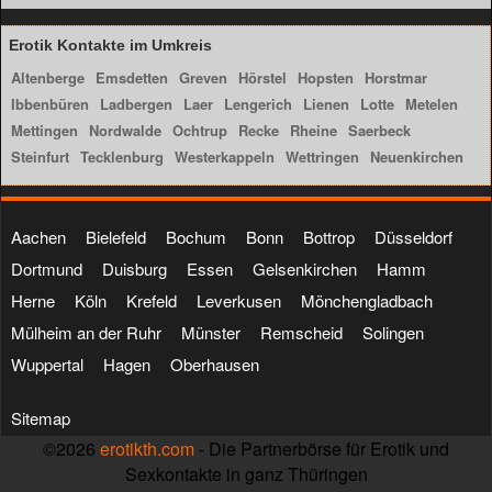
Erotik Kontakte im Umkreis
Altenberge
Emsdetten
Greven
Hörstel
Hopsten
Horstmar
Ibbenbüren
Ladbergen
Laer
Lengerich
Lienen
Lotte
Metelen
Mettingen
Nordwalde
Ochtrup
Recke
Rheine
Saerbeck
Steinfurt
Tecklenburg
Westerkappeln
Wettringen
Neuenkirchen
Aachen
Bielefeld
Bochum
Bonn
Bottrop
Düsseldorf
Dortmund
Duisburg
Essen
Gelsenkirchen
Hamm
Herne
Köln
Krefeld
Leverkusen
Mönchengladbach
Mülheim an der Ruhr
Münster
Remscheid
Solingen
Wuppertal
Hagen
Oberhausen
Sitemap
©2026
erotikth.com
- Die Partnerbörse für Erotik und
Sexkontakte in ganz Thüringen