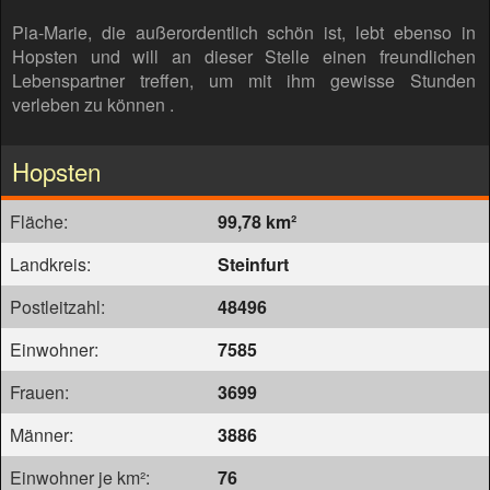
Pia-Marie, die außerordentlich schön ist, lebt ebenso in
Hopsten und will an dieser Stelle einen freundlichen
Lebenspartner treffen, um mit ihm gewisse Stunden
verleben zu können .
Hopsten
Fläche:
99,78 km²
Landkreis:
Steinfurt
Postleitzahl:
48496
Einwohner:
7585
Frauen:
3699
Männer:
3886
Einwohner je km²:
76