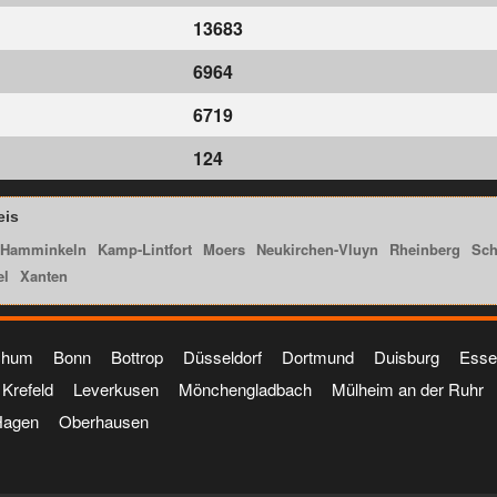
13683
6964
6719
124
eis
Hamminkeln
Kamp-Lintfort
Moers
Neukirchen-Vluyn
Rheinberg
Sc
el
Xanten
chum
Bonn
Bottrop
Düsseldorf
Dortmund
Duisburg
Esse
Krefeld
Leverkusen
Mönchengladbach
Mülheim an der Ruhr
Hagen
Oberhausen