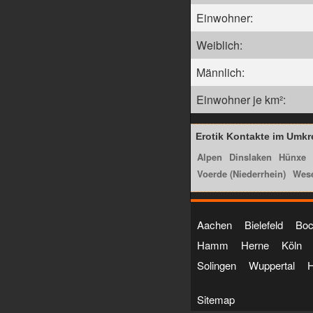
Einwohner:
Weiblich:
Männlich:
Einwohner je km²:
Erotik Kontakte im Umkr
Alpen
Dinslaken
Hünxe
Voerde (Niederrhein)
Wes
Aachen
Bielefeld
Bo
Hamm
Herne
Köln
Solingen
Wuppertal
Sitemap