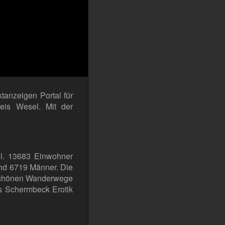
anzeigen Portal für
eis Wesel. Mit der
el. 13683 Einwohner
nd 6719 Männer. Die
 schönen Wanderwege
ls Schermbeck Erotik