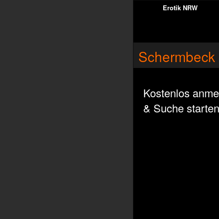
Erotik NRW
Schermbeck 
Kostenlos anme
& Suche starte