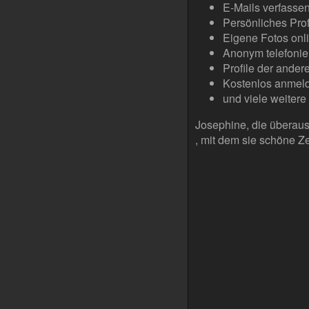
E-Mails verfasse
Persönliches Profi
Eigene Fotos onli
Anonym telefonie
Profile der ande
Kostenlos anmel
und viele weitere
Josephine, die überaus
, mit dem sie schöne Zei